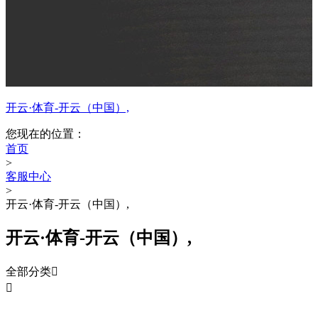
开云·体育-开云（中国）,
您现在的位置：
首页
>
客服中心
>
开云·体育-开云（中国）,
开云·体育-开云（中国）,
全部分类

