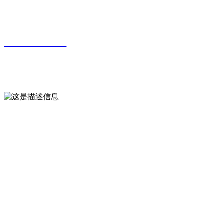
开云·体育-开云（中国）,
服务热线：
020-87566596
地址：
广州市萝岗区科学城科学大道绿地中央广场E栋2716室