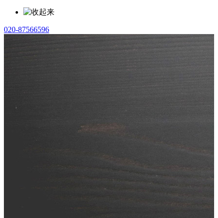
020-87566596