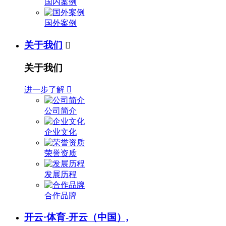
国内案例
国外案例
关于我们

关于我们
进一步了解

公司简介
企业文化
荣誉资质
发展历程
合作品牌
开云·体育-开云（中国）,