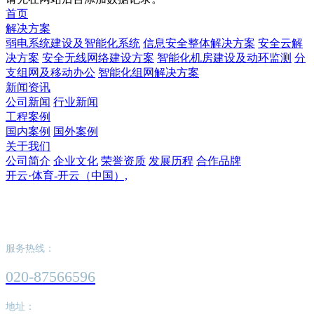
首页
解决方案
弱电系统建设及智能化系统
信息安全整体解决方案
安全云解
决方案
安全无线网络建设方案
智能化机房建设及动环监测
分
支组网及移动办公
智能化组网解决方案
新闻资讯
公司新闻
行业新闻
工程案例
国内案例
国外案例
关于我们
公司简介
企业文化
荣誉资质
发展历程
合作品牌
开云·体育-开云（中国）,
开云·体育-开云（中国）,
服务热线：
020-87566596
地址：