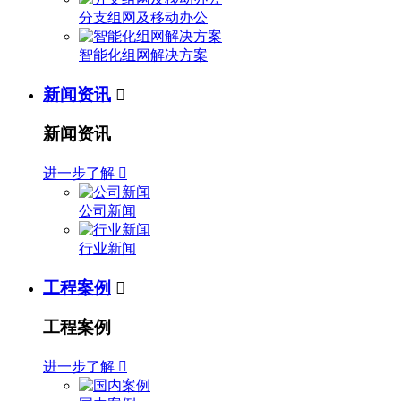
分支组网及移动办公
智能化组网解决方案
新闻资讯

新闻资讯
进一步了解

公司新闻
行业新闻
工程案例

工程案例
进一步了解
